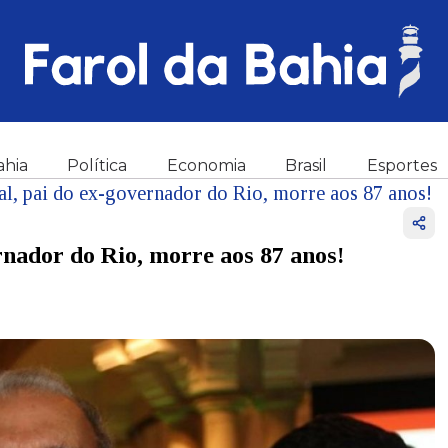
ahia
Política
Economia
Brasil
Esportes
al, pai do ex-governador do Rio, morre aos 87 anos!
rnador do Rio, morre aos 87 anos!