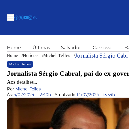
Home
Últimas
Salvador
Carnaval
B
Jornalista Sérgio Cabr
Home
/
Notícias
/
Michel Telles
/
Michel Telles
Jornalista Sérgio Cabral, pai do ex-gove
Aos detalhes...
Por
Michel Telles
Às
14/07/2024 | 12:40h
•
Atualizado
14/07/2024 | 13:54h