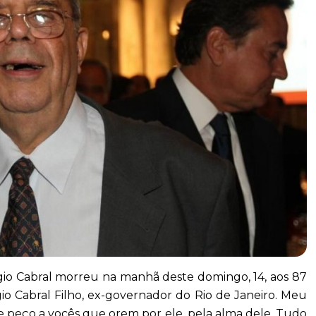
 Sérgio Cabral morreu na manhã deste domingo, 14, aos 87
gio Cabral Filho, ex-governador do Rio de Janeiro. Meu
s e peço a vocês que orem por ele, pela alma dele. Tudo