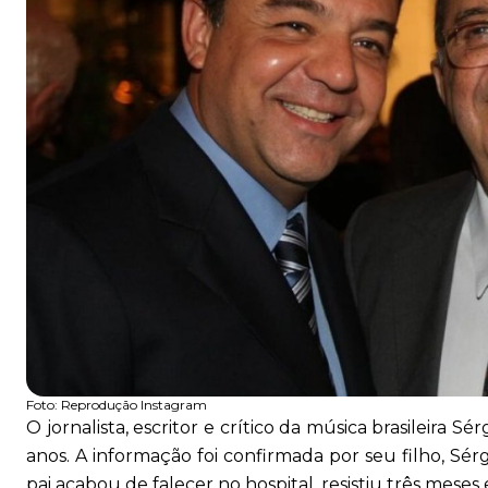
Foto:
Reprodução Instagram
O jornalista, escritor e crítico da música brasileira
anos. A informação foi confirmada por seu filho, Sér
pai acabou de falecer no hospital, resistiu três mese