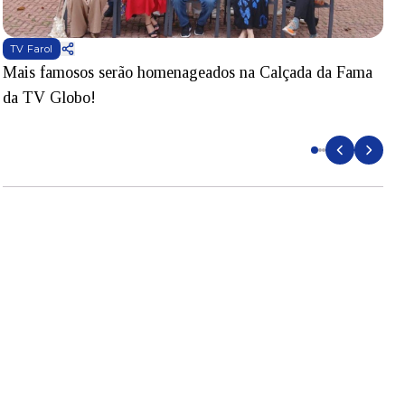
TV Farol
Mais famosos serão homenageados na Calçada da Fama
S
da TV Globo!
p
d