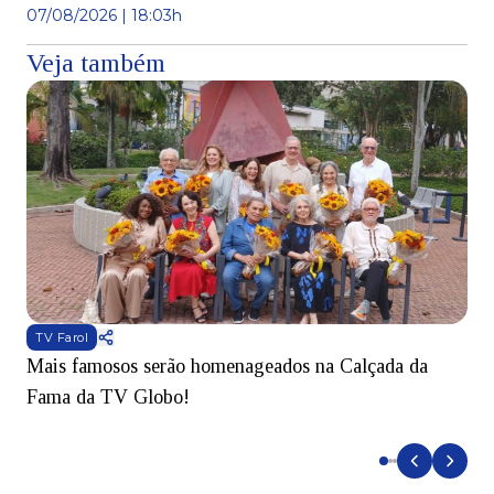
07/08/2026 | 18:03h
Veja também
TV Farol
Mais famosos serão homenageados na Calçada da
S
Fama da TV Globo!
p
d