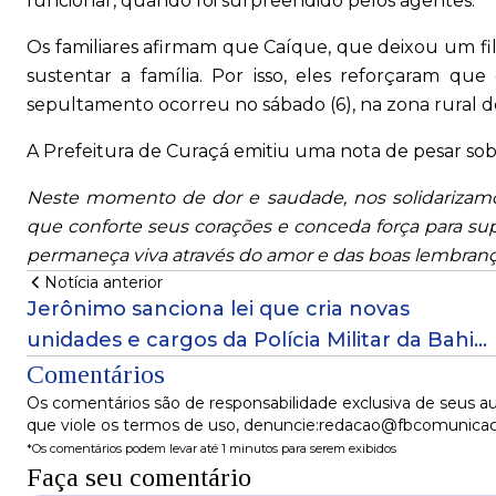
funcionar, quando foi surpreendido pelos agentes.
Os familiares afirmam que Caíque, que deixou um fi
sustentar a família. Por isso, eles reforçaram 
sepultamento ocorreu no sábado (6), na zona rural d
A Prefeitura de Curaçá emitiu uma nota de pesar sob
Neste momento de dor e saudade, nos solidarizamo
que conforte seus corações e conceda força para su
permaneça viva através do amor e das boas lembranç
Notícia anterior
Jerônimo sanciona lei que cria novas
unidades e cargos da Polícia Militar da Bahia;
veja quais
Comentários
Os comentários são de responsabilidade exclusiva de seus au
que viole os termos de uso, denuncie:redacao@fbcomunica
*Os comentários podem levar até 1 minutos para serem exibidos
Faça seu comentário