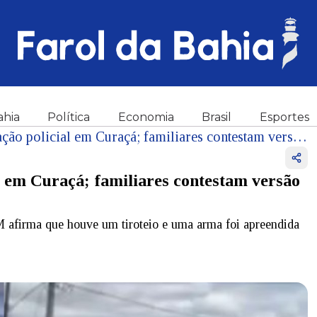
ahia
Política
Economia
Brasil
Esportes
Jovem de 19 anos morre em ação policial em Curaçá; familiares contestam versão da PM
 em Curaçá; familiares contestam versão
M afirma que houve um tiroteio e uma arma foi apreendida