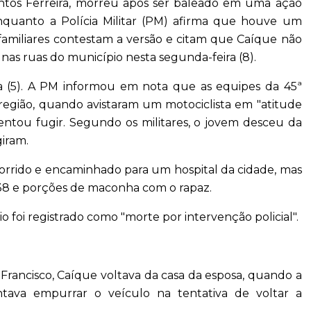
ntos Ferreira, morreu após ser baleado em uma ação
Enquanto a Polícia Militar (PM) afirma que houve um
 familiares contestam a versão e citam que Caíque não
nas ruas do município nesta segunda-feira (8).
a (5). A PM informou em nota que as equipes da 45ª
egião, quando avistaram um motociclista em "atitude
entou fugir. Segundo os militares, o jovem desceu da
giram.
ocorrido e encaminhado para um hospital da cidade, mas
 38 e porções de maconha com o rapaz.
o foi registrado como "morte por intervenção policial".
 Francisco, Caíque voltava da casa da esposa, quando a
tava empurrar o veículo na tentativa de voltar a