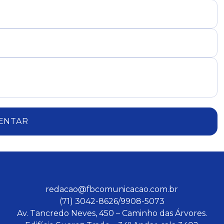
ENTAR
redacao@fbcomunicacao.com.br
(71) 3042-8626/9908-5073
Av. Tancredo Neves, 450 – Caminho das Árvores.