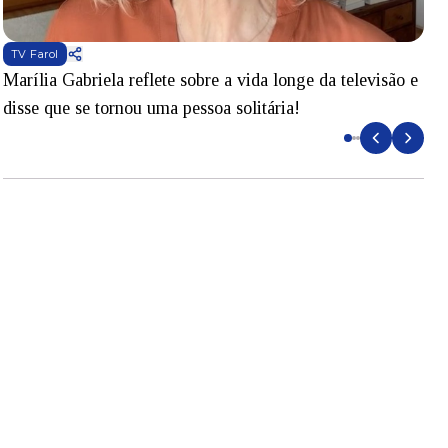
TV Farol
Marília Gabriela reflete sobre a vida longe da televisão e
B
disse que se tornou uma pessoa solitária!
L