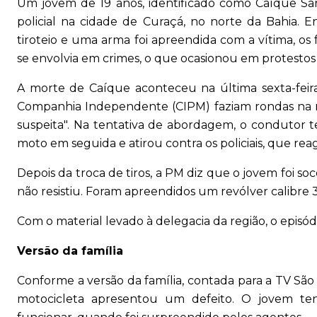
Um jovem de 19 anos, identificado como Caíque Sa
policial na cidade de Curaçá, no norte da Bahia. 
tiroteio e uma arma foi apreendida com a vítima, os
se envolvia em crimes, o que ocasionou em protestos 
A morte de Caíque aconteceu na última sexta-feir
Companhia Independente (CIPM) faziam rondas na r
suspeita". Na tentativa de abordagem, o condutor t
moto em seguida e atirou contra os policiais, que rea
Depois da troca de tiros, a PM diz que o jovem foi s
não resistiu. Foram apreendidos um revólver calibre
Com o material levado à delegacia da região, o episódi
Versão da família
Conforme a versão da família, contada para a TV São
motocicleta apresentou um defeito. O jovem ten