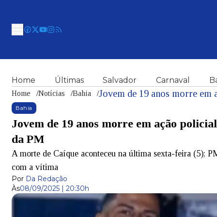
Home
Últimas
Salvador
Carnaval
B
Home
/
Notícias
/
Bahia
/
Bahia
Jovem de 19 anos morre em ação policial
da PM
A morte de Caíque aconteceu na última sexta-feira (5); P
com a vítima
Por
Da Redação
Às
08/09/2025 | 20:30h