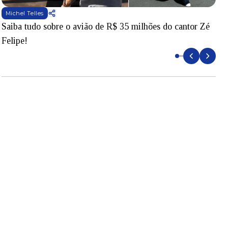
Michel Telles
Saiba tudo sobre o avião de R$ 35 milhões do cantor Zé
V
Felipe!
v