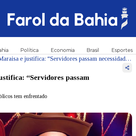
ahia
Política
Economia
Brasil
Esportes
Juiz barra show de Maiara e Maraisa e justifica: “Servidores passam necessidades”
ustifica: “Servidores passam
blicos tem enfrentado