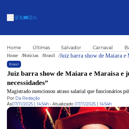
Home
Últimas
Salvador
Carnaval
B
Home
/
Notícias
/
Brasil
/
Brasil
Juiz barra show de Maiara e Maraisa e j
necessidades”
Magistrado mencionou atraso salarial que funcionários pú
Por
Da Redação
Às
07/11/2025 | 14:54h
•
Atualizado
07/11/2025 | 14:54h