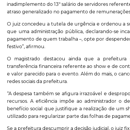
inadimplemento do 13º salário de servidores referent
atraso generalizado no pagamento de remunerações d
O juiz concedeu a tutela de urgência e ordenou a s
que uma administração pública, declarando-se inc
pagamento de quem trabalha –, opte por despender
festivo”, afirmou.
O magistrado destacou ainda que a prefeitur
transferência financeira referente ao show e de contr
e valor parecido para o evento. Além do mais, o can
redes sociais da prefeitura.
“A despesa também se afigura irrazoável e despropor
recursos. A eficiência impõe ao administrador o d
benefício social que justifique a realização de um
utilizado para regularizar parte das folhas de pagam
Se a prefeitura descumprir a decisão judicial, o juiz fi