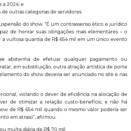
e a 2024; e
e outras categorias de servidores.
uspensão do show. “É um contrassenso ético e jurídico
apaz de honrar suas obrigações mais elementares – o
 a vultosa quantia de R$ 654 mil em um único evento
a se abstenha de efetuar qualquer pagamento ou
atar, em substituição, outra atração artística de porte
celamento do show deveria ser anunciado no site e nas
cional, violando o dever de eficiência na alocação de
ever de otimizar a relação custo-benefício, e não há
 show de R$ 654 mil quando o mesmo valor poderia ser
ento em atraso”, afirmou.
xou multa diária de R$ 70 mil.