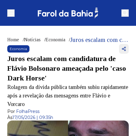
Juros escalam com candidatura de Flávio Bolsonaro ameaçada pelo 'caso Dark Horse'
Home
/
Notícias
/
Economia
/
Economia
Juros escalam com candidatura de
Flávio Bolsonaro ameaçada pelo 'caso
Dark Horse'
Rolagem da dívida pública também subiu rapidamente
após a revelação das mensagens entre Flávio e
Vorcaro
Por
FolhaPress
Às
17/05/2026 | 09:35h