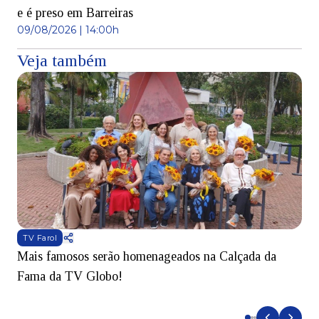
e é preso em Barreiras
09/08/2026 | 14:00h
Veja também
TV Farol
Mais famosos serão homenageados na Calçada da
S
Fama da TV Globo!
p
d