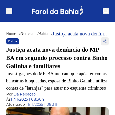
Justiça acata nova denúncia do MP-BA em segundo processo contra Binho Galinha e familiares
Home
/
Notícias
/
Bahia
/
Bahia
Justiça acata nova denúncia do MP-
BA em segundo processo contra Binho
Galinha e familiares
Investigações do MP-BA indicam que após ter contas
bancárias bloqueadas, esposa de Binho Galinha utiliza
contas de "laranjas" para atuar no esquema criminoso
Por
Da Redação
Às
11/11/2025 | 08:30h
Atualizado
11/11/2025 | 08:31h