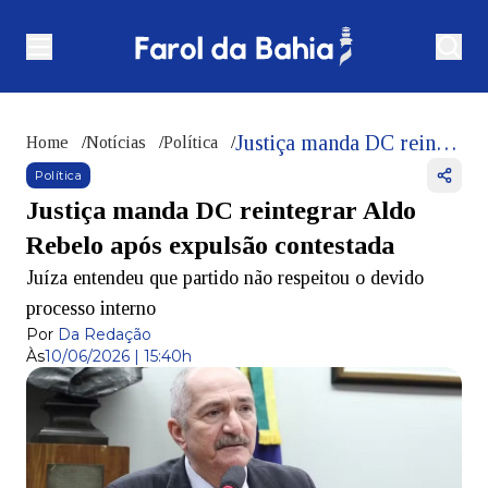
Justiça manda DC reintegrar Aldo Rebelo após expulsão contestada
Home
/
Notícias
/
Política
/
Política
Justiça manda DC reintegrar Aldo
Rebelo após expulsão contestada
Juíza entendeu que partido não respeitou o devido
processo interno
Por
Da Redação
Às
10/06/2026 | 15:40h