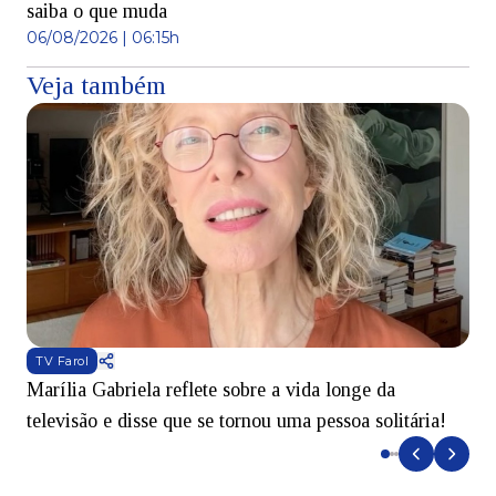
saiba o que muda
06/08/2026 | 06:15h
Veja também
TV Farol
Marília Gabriela reflete sobre a vida longe da
B
televisão e disse que se tornou uma pessoa solitária!
L