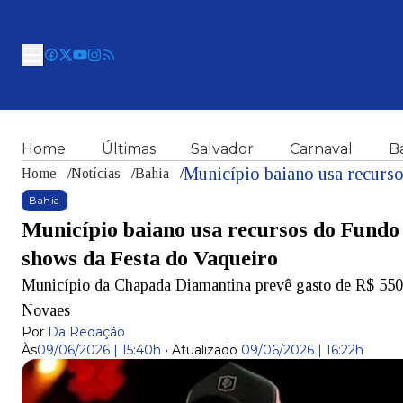
Home
Últimas
Salvador
Carnaval
B
Home
/
Notícias
/
Bahia
/
Bahia
Município baiano usa recursos do Fundo
shows da Festa do Vaqueiro
Município da Chapada Diamantina prevê gasto de R$ 550
Novaes
Por
Da Redação
Às
09/06/2026 | 15:40h
•
Atualizado
09/06/2026 | 16:22h