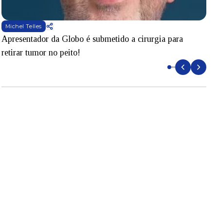
Michel Telles
Apresentador da Globo é submetido a cirurgia para
D
retirar tumor no peito!
l