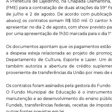
A Prefeitura de Lajedinho, na Chapada Diamantina
(FME) para a contratação de duas atrações da 59ª Fes
de julho e 2 de agosto. De acordo com publicaçõe
abaixo]
, os contratos somam R$ 550 mil. O cantor M
apresentar no dia 2 de agosto, com show previsto pa
por uma apresentação de 1h30 marcada para o dia 1º 
Os documentos apontam que os pagamentos estão 
a despesa esteja relacionada ao projeto de promoç
Departamento de Cultura, Esporte e Lazer. Um do
também autoriza a abertura de crédito suplemen
proveniente de transferências da União por meio de 
Os contratos foram assinados pela gestora do Fundo M
O Fundo Municipal de Educação é o instrumento 
manutenção e ao desenvolvimento do ensino público
Fundeb, transferências federais, receitas de impos
outras fontes previstas em lei.