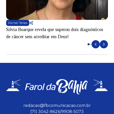
Michel Telles
Silvia Buarque revela que superou dois diagnósticos
A
de câncer sem acreditar em Deus!
r
redacao@fbcomunicacao.com.br
(71) 3042-8626/9908-5073