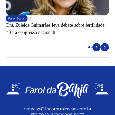
Farol Social
Dra. Zuleica Guimarães leva debate sobre fertilidade
T
40+ a congresso nacional!
e
redacao@fbcomunicacao.com.br