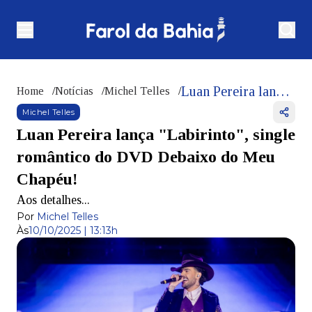
Luan Pereira lança "Labirinto", single romântico do DVD Debaixo do Meu Chapéu!
Home
/
Notícias
/
Michel Telles
/
Michel Telles
Luan Pereira lança "Labirinto", single
romântico do DVD Debaixo do Meu
Chapéu!
Aos detalhes...
Por
Michel Telles
Às
10/10/2025 | 13:13h