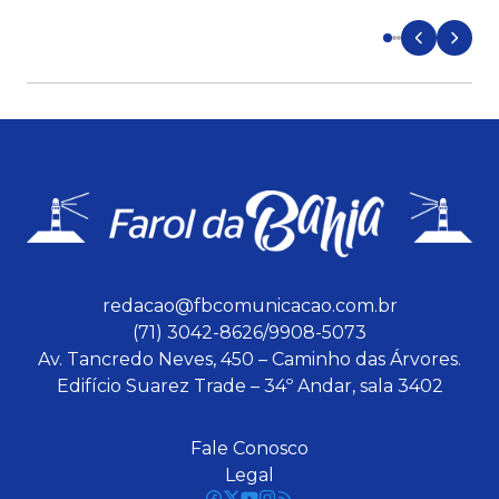
d
redacao@fbcomunicacao.com.br
(71) 3042-8626/9908-5073
Av. Tancredo Neves, 450 – Caminho das Árvores.
Edifício Suarez Trade – 34º Andar, sala 3402
Fale Conosco
Legal