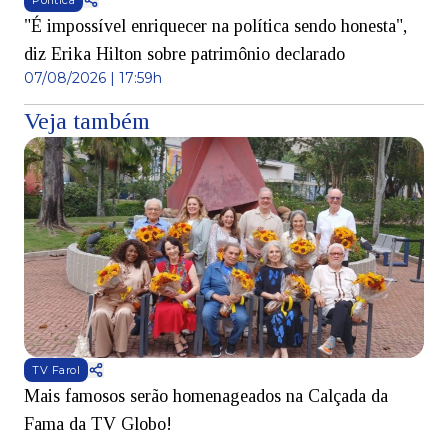
Política
"É impossível enriquecer na política sendo honesta",
diz Erika Hilton sobre patrimônio declarado
07/08/2026 | 17:59h
Veja também
TV Farol
Mais famosos serão homenageados na Calçada da
S
Fama da TV Globo!
p