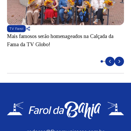
TV Farol
Mais famosos serão homenageados na Calçada da
S
Fama da TV Globo!
p
d