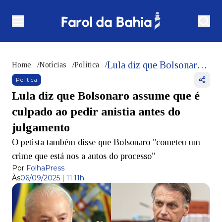
Lula diz que Bolsonaro assume que é culpado ao pedir anistia antes do julgamento
Home
/
Notícias
/
Política
/
Política
Lula diz que Bolsonaro assume que é
culpado ao pedir anistia antes do
julgamento
O petista também disse que Bolsonaro "cometeu um
crime que está nos a autos do processo"
Por
FolhaPress
Às
06/09/2025 | 11:11h