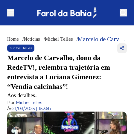
Marcelo de Carvalho, dono da RedeTV!, relembra trajetória em entrevista a Luciana Gimenez: “Vendia calcinhas”!
Home
/
Notícias
/
Michel Telles
/
Michel Telles
Marcelo de Carvalho, dono da
RedeTV!, relembra trajetória em
entrevista a Luciana Gimenez:
“Vendia calcinhas”!
Aos detalhes...
Por
Michel Telles
Às
21/03/2025 | 15:36h