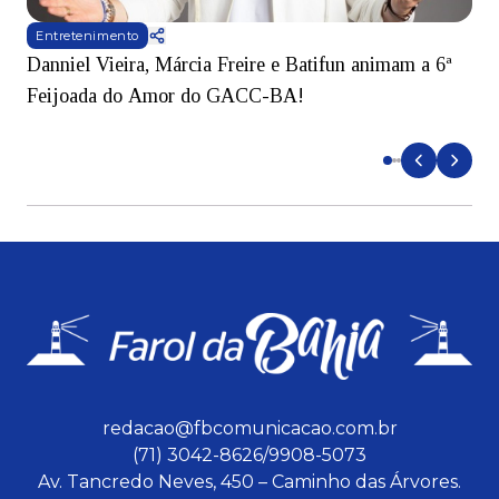
Entretenimento
Danniel Vieira, Márcia Freire e Batifun animam a 6ª
S
Feijoada do Amor do GACC-BA!
t
I
redacao@fbcomunicacao.com.br
(71) 3042-8626/9908-5073
Av. Tancredo Neves, 450 – Caminho das Árvores.