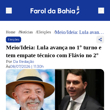
Meio/Ideia: Lula avança no 1º turno e tem empate técnico com Flávio no 2º
Home
/
Notícias
/
Eleições
/
Eleições
Meio/Ideia: Lula avança no 1º turno e
tem empate técnico com Flávio no 2º
Por
Da Redação
Às
08/07/2026 | 11:30h