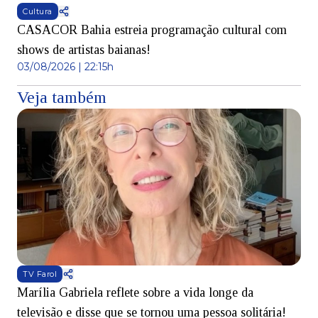
Cultura
CASACOR Bahia estreia programação cultural com
shows de artistas baianas!
03/08/2026 | 22:15h
Veja também
TV Farol
Marília Gabriela reflete sobre a vida longe da
B
televisão e disse que se tornou uma pessoa solitária!
L