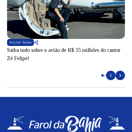
Michel Telles
Saiba tudo sobre o avião de R$ 35 milhões do cantor
V
Zé Felipe!
v