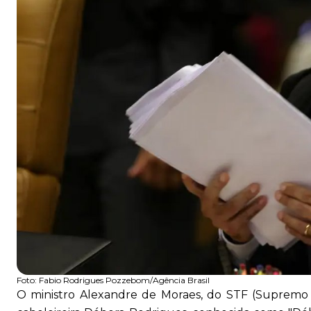
Foto:
Fabio Rodrigues Pozzebom/Agência Brasil
O ministro Alexandre de Moraes, do STF (Supremo T