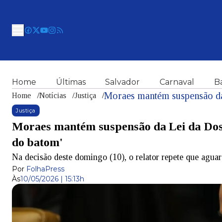
Home
Últimas
Salvador
Carnaval
B
Home
/
Notícias
/
Justiça
/
Justiça
Moraes mantém suspensão da Lei da Dosi
do batom'
Na decisão deste domingo (10), o relator repete que agua
Por
FolhaPress
Às
10/05/2026 | 15:13h