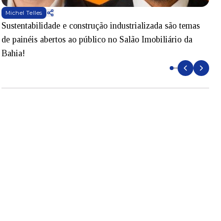
Michel Telles
Sustentabilidade e construção industrializada são temas
E
de painéis abertos ao público no Salão Imobiliário da
i
Bahia!
E