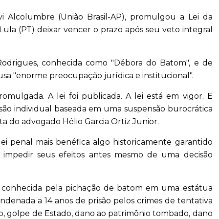
i Alcolumbre (União Brasil-AP), promulgou a Lei da
 Lula (PT) deixar vencer o prazo após seu veto integral
 Rodrigues, conhecida como "Débora do Batom", e de
sa "enorme preocupação jurídica e institucional".
omulgada. A lei foi publicada. A lei está em vigor. E
isão individual baseada em uma suspensão burocrática
a do advogado Hélio Garcia Ortiz Junior.
lei penal mais benéfica algo historicamente garantido
or impedir seus efeitos antes mesmo de uma decisão
cou conhecida pela pichação de batom em uma estátua
ondenada a 14 anos de prisão pelos crimes de tentativa
to, golpe de Estado, dano ao patrimônio tombado, dano