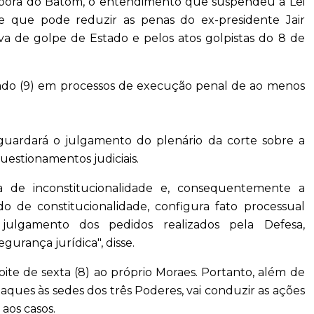
ébora do Batom, o entendimento que suspendeu a Lei
e que pode reduzir as penas do ex-presidente Jair
va de golpe de Estado e pelos atos golpistas do 8 de
bado (9) em processos de execução penal de ao menos
guardará o julgamento do plenário da corte sobre a
uestionamentos judiciais.
ta de inconstitucionalidade e, consequentemente a
 de constitucionalidade, configura fato processual
julgamento dos pedidos realizados pela Defesa,
urança jurídica", disse.
ite de sexta (8) ao próprio Moraes. Portanto, além de
ataques às sedes dos três Poderes, vai conduzir as ações
aos casos.