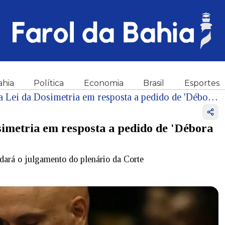
ahia
Política
Economia
Brasil
Esportes
Moraes mantém suspensão da Lei da Dosimetria em resposta a pedido de 'Débora do batom'
metria em resposta a pedido de 'Débora
rdará o julgamento do plenário da Corte