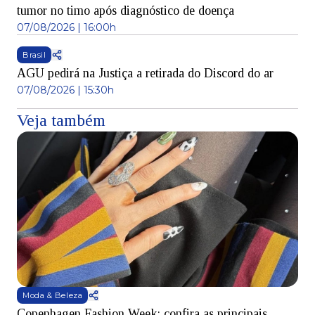
tumor no timo após diagnóstico de doença
07/08/2026 | 16:00h
Brasil
AGU pedirá na Justiça a retirada do Discord do ar
07/08/2026 | 15:30h
Veja também
Moda & Beleza
Copenhagen Fashion Week: confira as principais
B