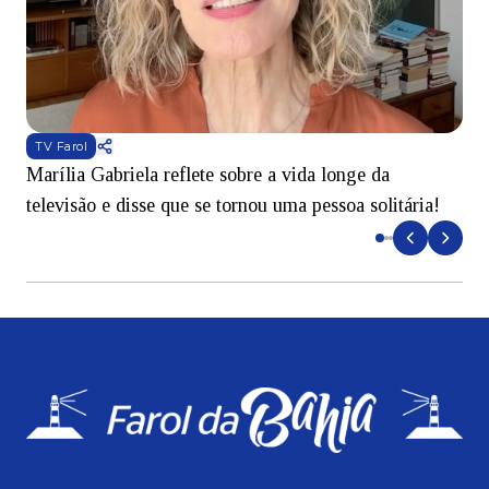
TV Farol
Marília Gabriela reflete sobre a vida longe da
B
televisão e disse que se tornou uma pessoa solitária!
L