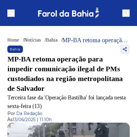
MP-BA retoma operação para impedir comunicação ilegal de PMs custodiados na região metropolitana de Salvador
Home
/
Notícias
/
Bahia
/
Bahia
MP-BA retoma operação para
impedir comunicação ilegal de PMs
custodiados na região metropolitana
de Salvador
Terceira fase da 'Operação Bastilha' foi lançada nesta
sexta-feira (13)
Por
Da Redação
Às
13/06/2025 | 11:10h