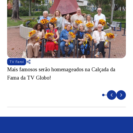
TV Farol
Mais famosos serão homenageados na Calçada da
S
Fama da TV Globo!
p
d