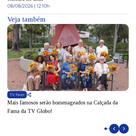
08/08/2026 | 12:10h
Veja também
TV Farol
Mais famosos serão homenageados na Calçada da
S
Fama da TV Globo!
p
d