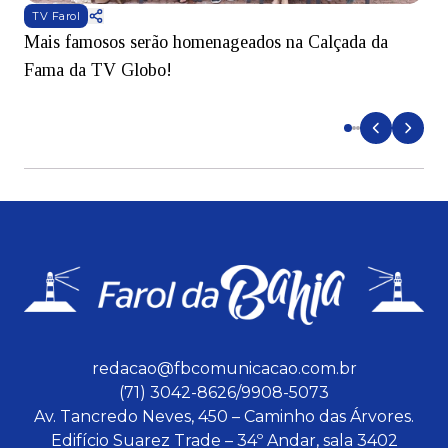
TV Farol
Mais famosos serão homenageados na Calçada da
S
Fama da TV Globo!
p
d
redacao@fbcomunicacao.com.br
(71) 3042-8626/9908-5073
Av. Tancredo Neves, 450 – Caminho das Árvores.
Edifício Suarez Trade – 34º Andar, sala 3402