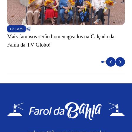
TV Farol
Mais famosos serão homenageados na Calçada da
S
Fama da TV Globo!
p
d