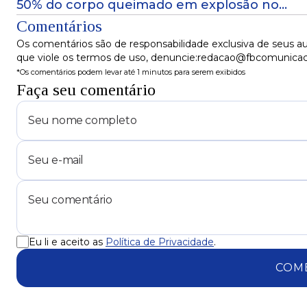
50% do corpo queimado em explosão no
terminal Pirajá
Comentários
Os comentários são de responsabilidade exclusiva de seus au
que viole os termos de uso, denuncie:redacao@fbcomunica
*Os comentários podem levar até 1 minutos para serem exibidos
Faça seu comentário
Eu li e aceito as
Política de Privacidade
.
COM