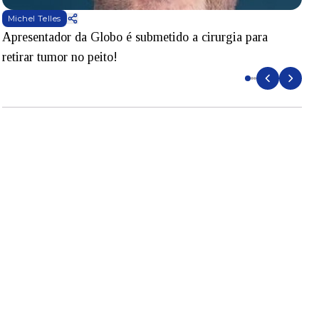
Michel Telles
Apresentador da Globo é submetido a cirurgia para
D
retirar tumor no peito!
l