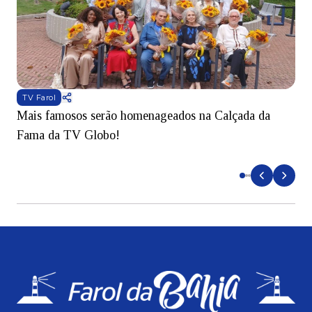
TV Farol
Mais famosos serão homenageados na Calçada da
S
Fama da TV Globo!
p
d