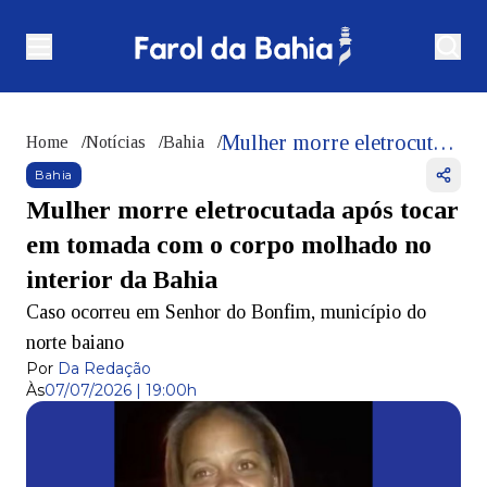
Mulher morre eletrocutada após tocar em tomada com o corpo molhado no interior da Bahia
Home
/
Notícias
/
Bahia
/
Bahia
Mulher morre eletrocutada após tocar
em tomada com o corpo molhado no
interior da Bahia
Caso ocorreu em Senhor do Bonfim, município do
norte baiano
Por
Da Redação
Às
07/07/2026 | 19:00h