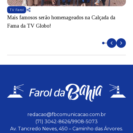
TV Farol
Mais famosos serão homenageados na Calçada da
S
Fama da TV Globo!
p
d
redacao@fbcomunicacao.com.br
(71) 3042-8626/9908-5073
Av. Tancredo Neves, 450 – Caminho das Árvores.