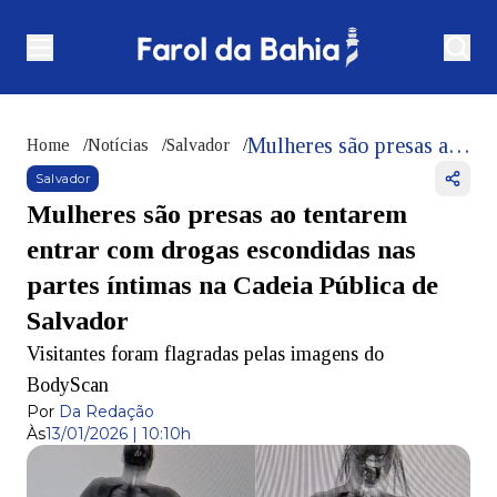
Mulheres são presas ao tentarem entrar com drogas escondidas nas partes íntimas na Cadeia Pública de Salvador
Home
/
Notícias
/
Salvador
/
Salvador
Mulheres são presas ao tentarem
entrar com drogas escondidas nas
partes íntimas na Cadeia Pública de
Salvador
Visitantes foram flagradas pelas imagens do
BodyScan
Por
Da Redação
Às
13/01/2026 | 10:10h