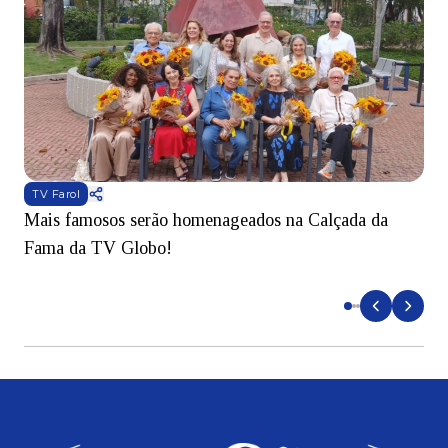
TV Farol
Mais famosos serão homenageados na Calçada da
S
Fama da TV Globo!
p
d