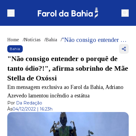
"Não consigo entender o porquê de tanto ódio?!", afirma sobrinho de Mãe Stella de Oxóssi
Home
/
Notícias
/
Bahia
/
Bahia
"Não consigo entender o porquê de
tanto ódio?!", afirma sobrinho de Mãe
Stella de Oxóssi
Em mensagem exclusiva ao Farol da Bahia, Adriano
Azevedo lamentou incêndio a estátua
Por
Da Redação
Às
04/12/2022 | 16:23h