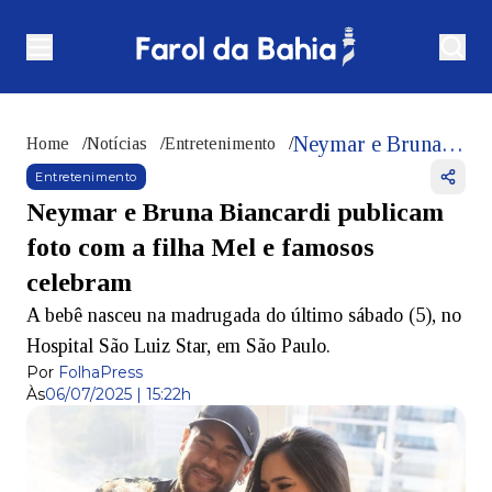
Neymar e Bruna Biancardi publicam foto com a filha Mel e famosos celebram
Home
/
Notícias
/
Entretenimento
/
Entretenimento
Neymar e Bruna Biancardi publicam
foto com a filha Mel e famosos
celebram
A bebê nasceu na madrugada do último sábado (5), no
Hospital São Luiz Star, em São Paulo.
Por
FolhaPress
Às
06/07/2025 | 15:22h