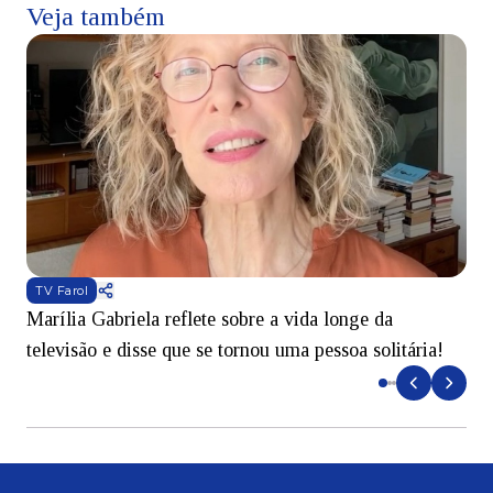
Veja também
TV Farol
Marília Gabriela reflete sobre a vida longe da
B
televisão e disse que se tornou uma pessoa solitária!
L