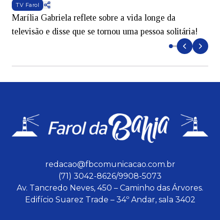
TV Farol
Marília Gabriela reflete sobre a vida longe da
B
televisão e disse que se tornou uma pessoa solitária!
L
redacao@fbcomunicacao.com.br
(71) 3042-8626/9908-5073
Av. Tancredo Neves, 450 – Caminho das Árvores.
Edifício Suarez Trade – 34º Andar, sala 3402