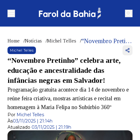
“Novembro Pretinho” celebra arte, educação e ancestralidade das infâncias negras em Salvador!
Home
/
Notícias
/
Michel Telles
/
Michel Telles
“Novembro Pretinho” celebra arte,
educação e ancestralidade das
infâncias negras em Salvador!
Programação gratuita acontece dia 14 de novembro e
reúne feira criativa, mostras artísticas e recital em
homenagem à Maria Felipa no Subúrbio 360º
Por
Michel Telles
Às
03/11/2025 | 21:14h
Atualizado
03/11/2025 | 21:19h