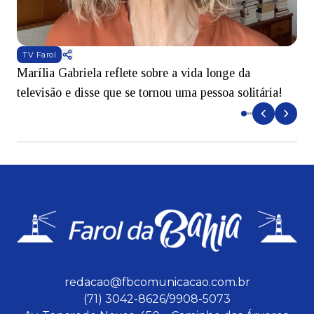
TV Farol
Marília Gabriela reflete sobre a vida longe da
B
televisão e disse que se tornou uma pessoa solitária!
L
redacao@fbcomunicacao.com.br
(71) 3042-8626/9908-5073