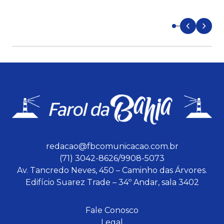
d
redacao@fbcomunicacao.com.br
(71) 3042-8626/9908-5073
Av. Tancredo Neves, 450 – Caminho das Árvores.
Edifício Suarez Trade – 34º Andar, sala 3402
Fale Conosco
Legal