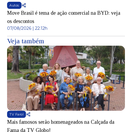
Autos
Move Brasil é tema de ação comercial na BYD: veja
os descontos
07/08/2026 | 22:12h
Veja também
TV Farol
Mais famosos serão homenageados na Calçada da
S
Fama da TV Globo!
p