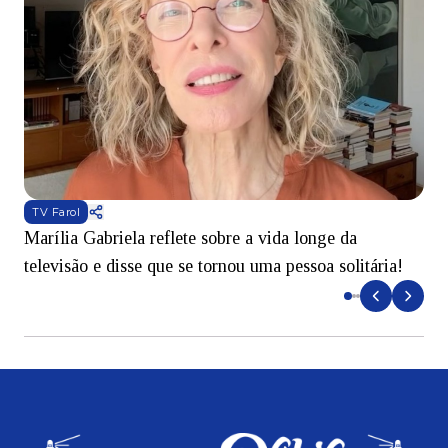
TV Farol
Marília Gabriela reflete sobre a vida longe da
B
televisão e disse que se tornou uma pessoa solitária!
L