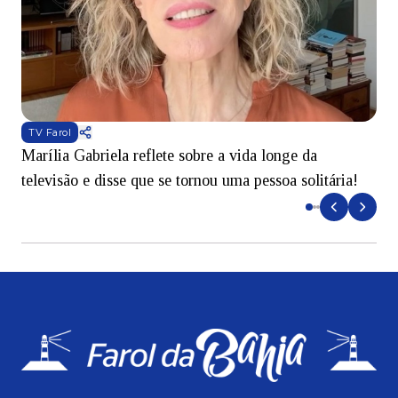
TV Farol
Marília Gabriela reflete sobre a vida longe da
B
televisão e disse que se tornou uma pessoa solitária!
L