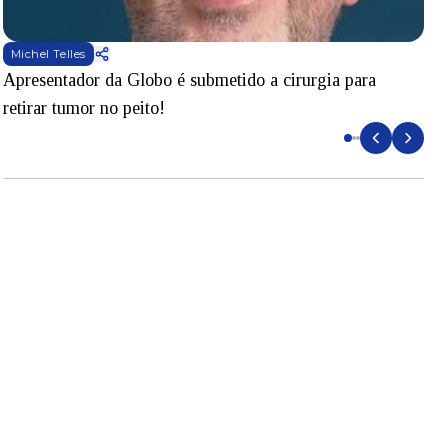
Michel Telles
Apresentador da Globo é submetido a cirurgia para
D
retirar tumor no peito!
l