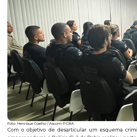
Foto:
Henrique Coelho / Ascom-PCBA
Com o objetivo de desarticular um esquema crimin