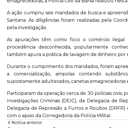
emagrecedoras, a Polícia Civil da Bahia realizou nesta 
A ação cumpriu seis mandados de busca e apreensão
Santana. As diligências foram realizadas pela Co
pela investigação.
As apurações têm como foco o comércio ilegal
procedência desconhecida, popularmente conhec
também apura a prática de lavagem de dinheiro por mei
Durante o cumprimento dos mandados, foram apreend
a comercialização, ampolas contendo substânc
supostamente adulterados, canetas emagrecedoras e
Participaram da operação cerca de 30 policiais civis
Investigações Criminais (DEIC), da Delegacia de R
Delegacia de Repressão a Furtos e Roubos (DRFR) d
com o apoio da Corregedoria da Polícia Militar.
Notícia anterior