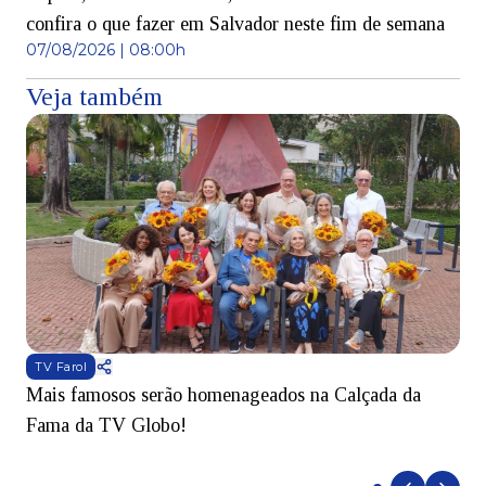
confira o que fazer em Salvador neste fim de semana
07/08/2026 | 08:00h
Veja também
TV Farol
Mais famosos serão homenageados na Calçada da
S
Fama da TV Globo!
p
d