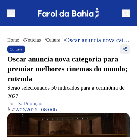
Oscar anuncia nova categoria para premiar melhores cinemas do mundo; entenda
Home
/
Notícias
/
Cultura
/
Cultura
Oscar anuncia nova categoria para
premiar melhores cinemas do mundo;
entenda
Serão selecionados 50 indicados para a cerimônia de
2027
Por
Da Redação
Às
02/06/2026 | 08:00h