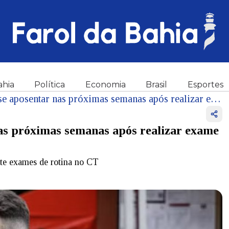
ahia
Política
Economia
Brasil
Esportes
Oscar, do São Paulo, deve se aposentar nas próximas semanas após realizar exame cardíaco: 'A chance de parar é de 99%'
nas próximas semanas após realizar exame
nte exames de rotina no CT