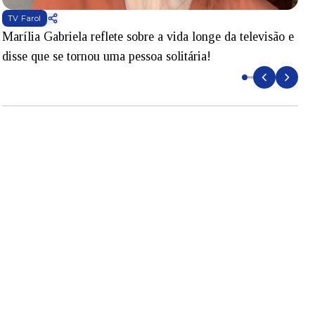
TV Farol
Marília Gabriela reflete sobre a vida longe da televisão e
B
disse que se tornou uma pessoa solitária!
L