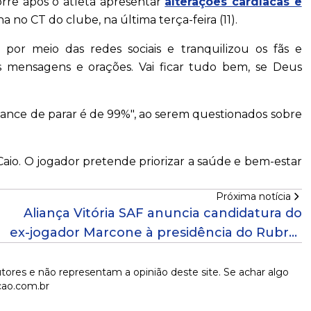
orre após o atleta apresentar
alterações cardíacas e
na no CT do clube, na última terça-feira (11).
por meio das redes sociais e tranquilizou os fãs e
s mensagens e orações. Vai ficar tudo bem, se Deus
ance de parar é de 99%", ao serem questionados sobre
 Caio. O jogador pretende priorizar a saúde e bem-estar
Próxima notícia
Aliança Vitória SAF anuncia candidatura do
ex-jogador Marcone à presidência do Rubro-
Negro
tores e não representam a opinião deste site. Se achar algo
cao.com.br