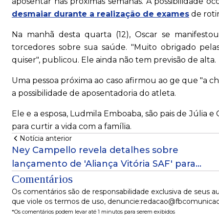
aposentar nas próximas semanas. A possibilidade oc
desmaiar durante a realização de exames
de roti
Na manhã desta quarta (12), Oscar se manifestou 
torcedores sobre sua saúde. "Muito obrigado pela
quiser", publicou. Ele ainda não tem previsão de alta.
Uma pessoa próxima ao caso afirmou ao ge que "a ch
a possibilidade de aposentadoria do atleta.
Ele e a esposa, Ludmila Emboaba, são pais de Júlia e
para curtir a vida com a família.
Notícia anterior
Ney Campello revela detalhes sobre
lançamento de 'Aliança Vitória SAF' para
disputa de cargo administrativo no clube;
Comentários
confira podcast
Os comentários são de responsabilidade exclusiva de seus au
que viole os termos de uso, denuncie:redacao@fbcomunica
*Os comentários podem levar até 1 minutos para serem exibidos