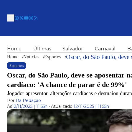
Home
Últimas
Salvador
Carnaval
B
Home
/
Notícias
/
Esportes
/
Esportes
Oscar, do São Paulo, deve se aposentar 
cardíaco: 'A chance de parar é de 99%'
Jogador apresentou alterações cardíacas e desmaiou dura
Por
Da Redação
Às
12/11/2025 | 11:55h
•
Atualizado
12/11/2025 | 11:55h