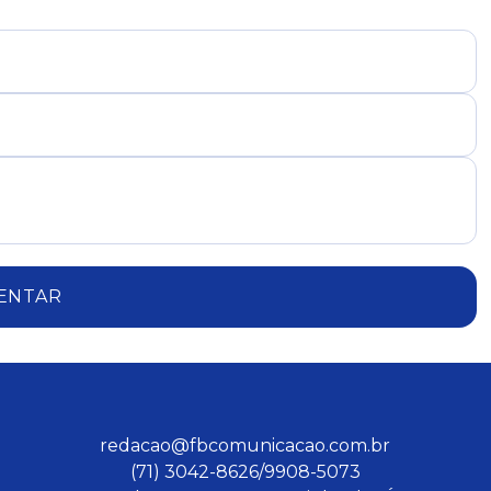
ENTAR
redacao@fbcomunicacao.com.br
(71) 3042-8626/9908-5073