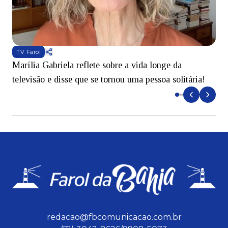
TV Farol
Marília Gabriela reflete sobre a vida longe da
B
televisão e disse que se tornou uma pessoa solitária!
L
redacao@fbcomunicacao.com.br