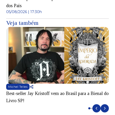
dos Pais
05/08/2026 | 17:30h
Veja também
Michel Telles
Best-seller Jay Kristoff vem ao Brasil para a Bienal do
S
Livro SP!
B