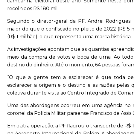
campanha eleitoral deste ano. Somente neste domin
recolhidos R$ 180 mil.
Segundo o diretor-geral da PF, Andrei Rodrigues
maior do que o confiscado no pleito de 2022 (R$ 5 
(R$ 1 milhão), o que representa uma marca histórica.
As investigações apontam que as quantias apreendida
meio da compra de votos e boca de urna. Ao todo,
destino do dinheiro. Até o momento, 64 pessoas foram
“O que a gente tem a esclarecer é que toda pes
esclarecer a origem e o destino e as razões pelas 
coletiva durante visita ao Centro Integrado de Coman
Uma das abordagens ocorreu em uma agência no mun
coronel da Polícia Militar paraense Francisco de Assis
Em outra operação, a PF flagrou o transporte de R$
no Aeroporto Internacional de Belém. A abordagem 