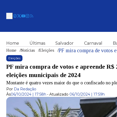
Home
Últimas
Salvador
Carnaval
B
Home
/
Notícias
/
Eleições
/
Eleições
PF mira compra de votos e apreende R$ 
eleições municipais de 2024
Montante é quatro vezes maior do que o confiscado no pl
Por
Da Redação
Às
06/10/2024 | 17:58h
•
Atualizado
06/10/2024 | 17:59h