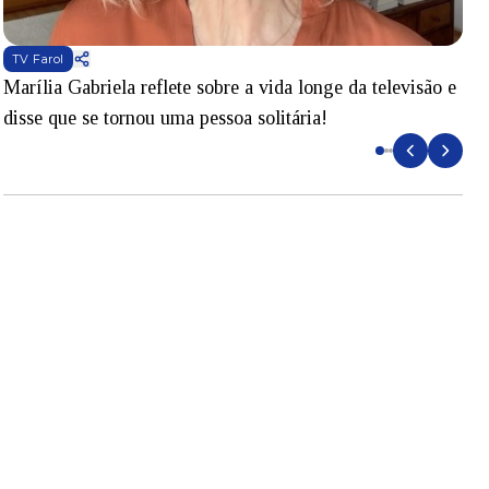
TV Farol
Marília Gabriela reflete sobre a vida longe da televisão e
B
disse que se tornou uma pessoa solitária!
L