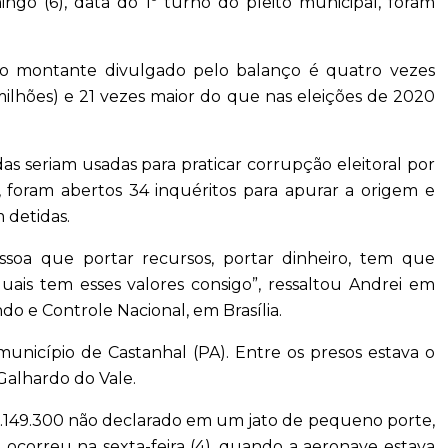
go (6), data do 1º turno do pleito municipal, foram
, o montante divulgado pelo balanço é quatro vezes
milhões) e 21 vezes maior do que nas eleições de 2020
s seriam usadas para praticar corrupção eleitoral por
 foram abertos 34 inquéritos para apurar a origem e
 detidas.
soa que portar recursos, portar dinheiro, tem que
quais tem esses valores consigo”, ressaltou Andrei em
do e Controle Nacional, em Brasília.
icípio de Castanhal (PA). Entre os presos estava o
 Galhardo do Vale.
 1.149.300 não declarado em um jato de pequeno porte,
ocorreu na sexta-feira (4), quando a aeronave estava