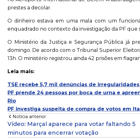
prestes a decolar.
O dinheiro estava em uma mala com um funcionári
enquadrado no contexto da investigação da PF que s
O Ministério da Justiça e Segurança Pública já pr
domingo. De acordo com o Tribunal Superior Eleitoral
13h. O ministério registrou ainda 42 prisões em flagra
Leia mais:
TSE recebe 5,7 mil denúncias de irregularidade
PF prende 24 pessoas por boca de urna e apree
Rio
PF investiga suspeita de compra de votos em It
Notícia anterior
Vídeo: Marçal aparece para votar faltando 5
minutos para encerrar votação