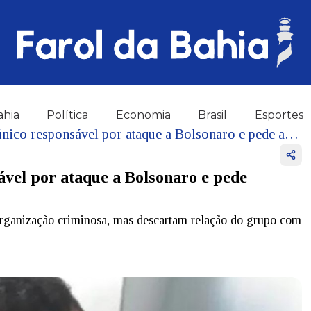
ahia
Política
Economia
Brasil
Esportes
PF reitera que Adélio foi o único responsável por ataque a Bolsonaro e pede arquivamento de inquérito
sável por ataque a Bolsonaro e pede
rganização criminosa, mas descartam relação do grupo com