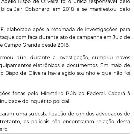
Adélio Bispo de Oliveira foi o único responsável pelo
blica Jair Bolsonaro, em 2018 e se manifestou pelo
F, elaborado após a retomada de investigações para
o ataque com faca durante ato de campanha em Juiz de
l de Campo Grande desde 2018.
rmou que, durante a investigação, cumpriu novos
equipamentos eletrônicos e documentos. Em maio de
io Bispo de Oliveira havia agido sozinho e que não foi
ções feitas pelo Ministério Público Federal. Caberá à
uidade do inquérito policial.
ificaram uma suposta ligação de um dos advogados de
retanto, os policiais não encontraram relação dessa
aro.