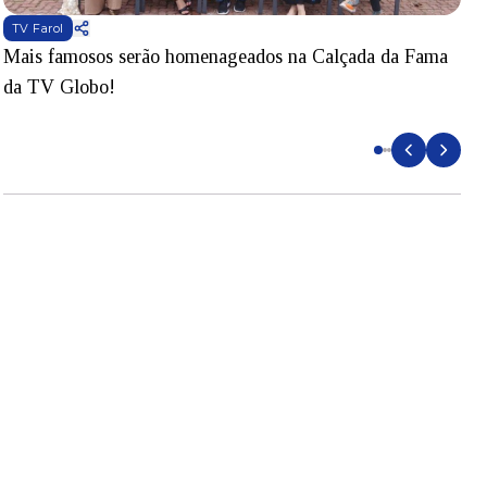
TV Farol
Mais famosos serão homenageados na Calçada da Fama
S
da TV Globo!
p
d