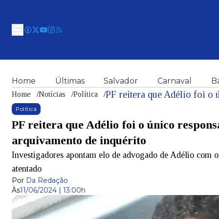
Home
Últimas
Salvador
Carnaval
B
Home
/
Notícias
/
Política
/
Política
PF reitera que Adélio foi o único respon
arquivamento de inquérito
Investigadores apontam elo de advogado de Adélio com o
atentado
Por
Da Redação
Às
11/06/2024 | 13:00h