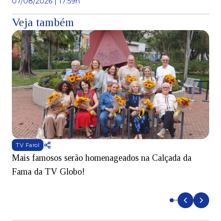
07/08/2026 | 17:59h
Veja também
TV Farol
Mais famosos serão homenageados na Calçada da
S
Fama da TV Globo!
p
d