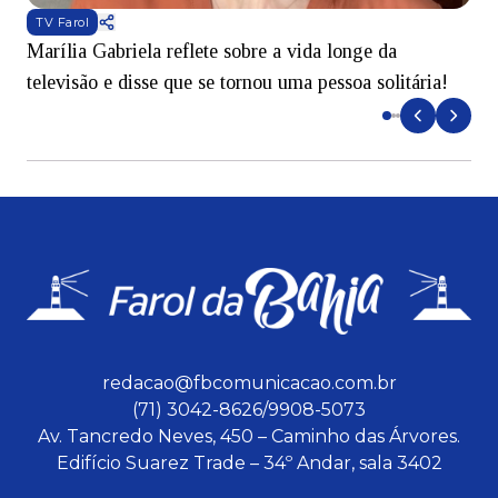
TV Farol
Marília Gabriela reflete sobre a vida longe da
B
televisão e disse que se tornou uma pessoa solitária!
L
redacao@fbcomunicacao.com.br
(71) 3042-8626/9908-5073
Av. Tancredo Neves, 450 – Caminho das Árvores.
Edifício Suarez Trade – 34º Andar, sala 3402