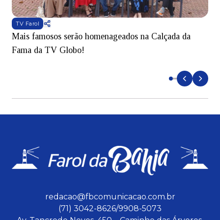
TV Farol
Mais famosos serão homenageados na Calçada da
S
Fama da TV Globo!
p
d
redacao@fbcomunicacao.com.br
(71) 3042-8626/9908-5073