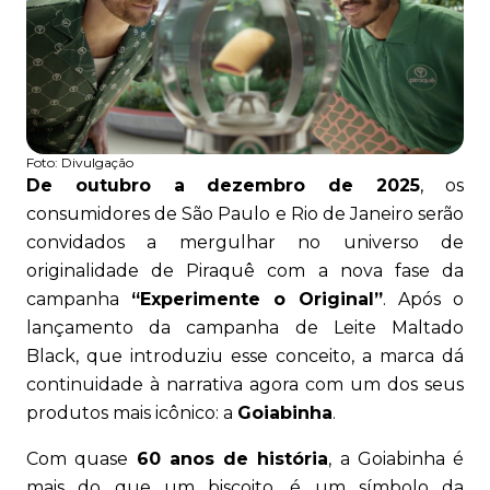
Foto:
Divulgação
De outubro a dezembro de 2025
, os
consumidores de São Paulo e Rio de Janeiro serão
convidados a mergulhar no universo de
originalidade de Piraquê com a nova fase da
campanha
“Experimente o Original”
. Após o
lançamento da campanha de Leite Maltado
Black, que introduziu esse conceito, a marca dá
continuidade à narrativa agora com um dos seus
produtos mais icônico: a
Goiabinha
.
Com quase
60 anos de história
, a Goiabinha é
mais do que um biscoito, é um símbolo da