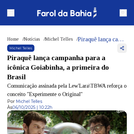
Piraquê lança campanha para a icônica Goiabinha, a primeira do Brasil
Home
/
Notícias
/
Michel Telles
/
Michel Telles
Piraquê lança campanha para a
icônica Goiabinha, a primeira do
Brasil
Comunicação assinada pela Lew'Lara\TBWA reforça o
conceito "Experimente o Original"
Por
Michel Telles
Às
06/10/2025 | 10:22h