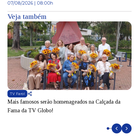
07/08/2026 | 08:00h
Veja também
TV Farol
Mais famosos serão homenageados na Calçada da
S
Fama da TV Globo!
p
d