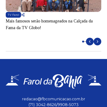
TV Farol
Mais famosos serão homenageados na Calçada da
S
Fama da TV Globo!
p
d
redacao@fbcomunicacao.com.br
(71) 3042-8626/9908-5073