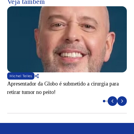
Veja também
Michel Telles
Apresentador da Globo é submetido a cirurgia para
D
retirar tumor no peito!