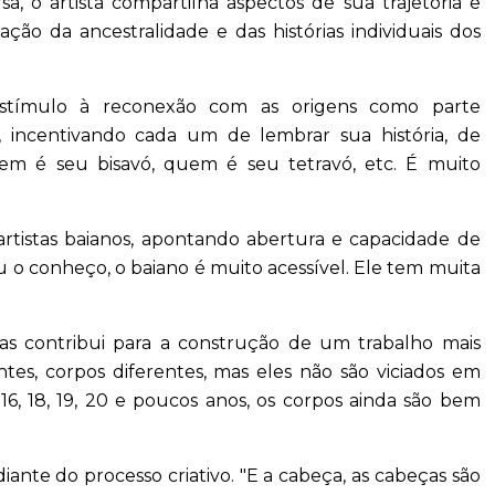
a, o artista compartilha aspectos de sua trajetória e
ção da ancestralidade e das histórias individuais dos
 estímulo à reconexão com as origens como parte
, incentivando cada um de lembrar sua história, de
uem é seu bisavó, quem é seu tetravó, etc. É muito
artistas baianos, apontando abertura e capacidade de
u o conheço, o baiano é muito acessível. Ele tem muita
ias contribui para a construção de um trabalho mais
es, corpos diferentes, mas eles não são viciados em
6, 18, 19, 20 e poucos anos, os corpos ainda são bem
iante do processo criativo. "E a cabeça, as cabeças são