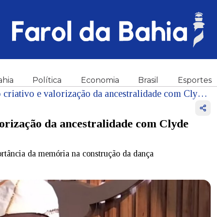
ahia
Política
Economia
Brasil
Esportes
Podomblé destaca processo criativo e valorização da ancestralidade com Clyde Morgan Alafiju
lorização da ancestralidade com Clyde
portância da memória na construção da dança