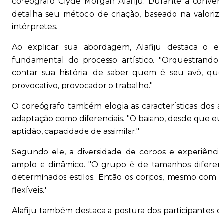
coreógrafo Clyde Morgan Alafiju. Durante a convers
detalha seu método de criação, baseado na valoriza
intérpretes.
Ao explicar sua abordagem, Alafiju destaca o
fundamental do processo artístico. "Orquestrando
contar sua história, de saber quem é seu avó, q
provocativo, provocador o trabalho."
O coreógrafo também elogia as características dos 
adaptação como diferenciais. "O baiano, desde que e
aptidão, capacidade de assimilar."
Segundo ele, a diversidade de corpos e experiênc
amplo e dinâmico. "O grupo é de tamanhos diferent
determinados estilos. Então os corpos, mesmo com 1
flexíveis."
Alafiju também destaca a postura dos participantes d