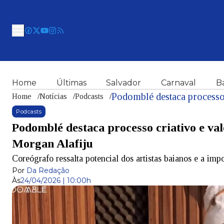
Home
Últimas
Salvador
Carnaval
B
Home
/
Notícias
/
Podcasts
/
Podcasts
Podomblé destaca processo criativo e va
Morgan Alafiju
Coreógrafo ressalta potencial dos artistas baianos e a im
Por
Da Redação
Às
24/04/2026 | 10:00h