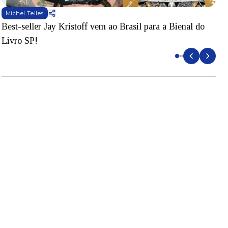
Michel Telles
Best-seller Jay Kristoff vem ao Brasil para a Bienal do
S
Livro SP!
B